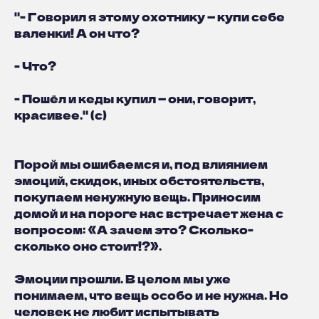
"- Говорил я этому охотнику — купи себе
валенки! А он что?
- Что?
- Пошёл и кеды купил — они, говорит,
красивее." (с)
Порой мы ошибаемся и, под влиянием
эмоций, скидок, иных обстоятельств,
покупаем ненужную вещь. Приносим
домой и на пороге нас встречает жена с
вопросом: «А зачем это? Сколько-
сколько оно стоит!?».
Эмоции прошли. В целом мы уже
понимаем, что вещь особо и не нужна. Но
человек не любит испытывать