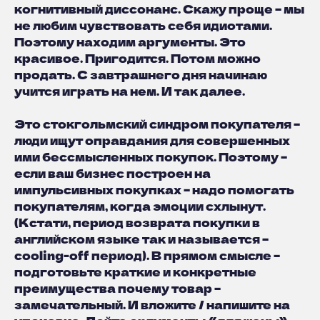
когнитивный диссонанс. Скажу проще – мы
не любим чувствовать себя идиотами.
Поэтому находим аргументы. Это
красивое. Пригодится. Потом можно
продать. С завтрашнего дня начинаю
учится играть на нем. И так далее.
Это стокгольмский синдром покупателя –
люди ищут оправдания для совершенных
ими бессмысленных покупок. Поэтому –
если ваш бизнес построен на
импульсивных покупках – надо помогать
покупателям, когда эмоции схлынут.
(Кстати, период возврата покупки в
английском языке так и называется –
cooling-off период). В прямом смысле –
подготовьте краткие и конкретные
преимущества почему товар –
замечательный. И вложите / напишите на