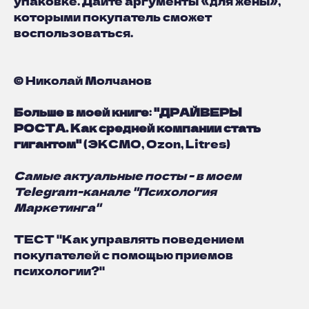
упаковке. Дайте аргументы «для жены»,
которыми покупатель сможет
воспользоваться.
© Николай Молчанов
Больше в моей книге
:
"
ДРАЙВЕРЫ
РОСТА. Как средней компании стать
гигантом
"
(
ЭКСМО
,
Ozon
,
Litres
)
Самые актуальные посты - в моем
Telegram-канале "
Психология
Маркетинга
"
ТЕСТ
"Как управлять поведением
покупателей с помощью приемов
психологии?
"