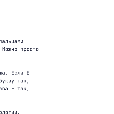
пальцами
 Можно просто
жа. Если Е
букву так,
ава – так,
ологии.