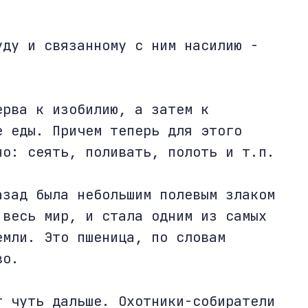
уду и связанному с ним насилию -
ерва к изобилию, а затем к
е еды. Причем теперь для этого
но: сеять, поливать, полоть и т.п.
азад была небольшим полевым злаком
 весь мир, и стала одним из самых
емли. Это пшеница, по словам
во.
т чуть дальше. Охотники-собиратели