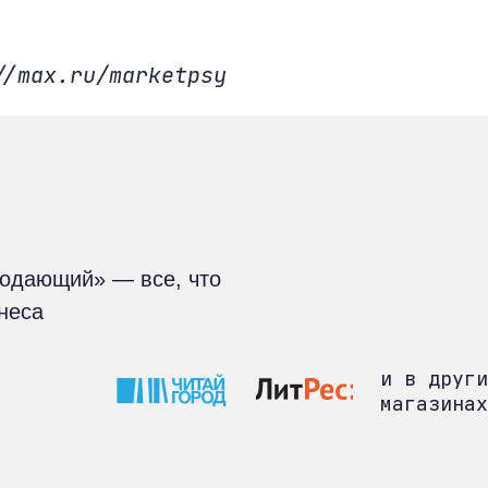
//max.ru/marketpsy
родающий» — все, что
знеса
и в други
магазинах