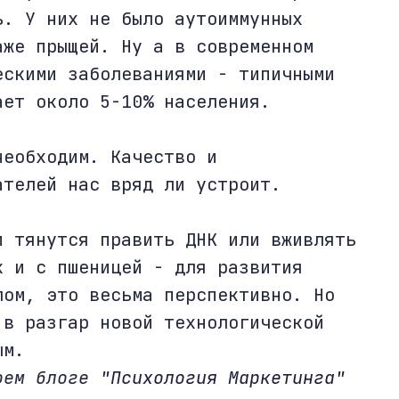
ь. У них не было аутоиммунных
аже прыщей. Ну а в современном
ескими заболеваниями - типичными
ает около 5-10% населения.
необходим. Качество и
ателей нас вряд ли устроит.
и тянутся править ДНК или вживлять
к и с пшеницей - для развития
лом, это весьма перспективно. Но
 в разгар новой технологической
ым.
моем блоге
"Психология Маркетинга"