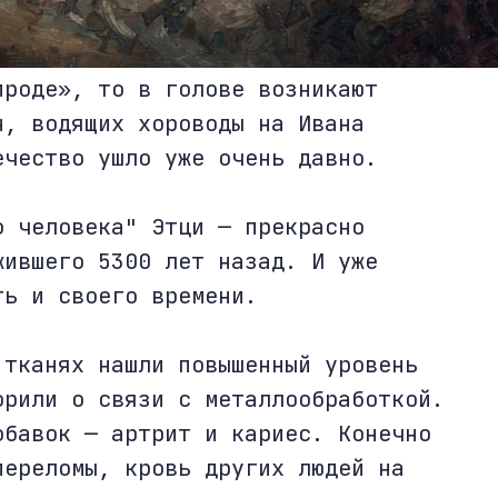
ироде», то в голове возникают
н, водящих хороводы на Ивана
ечество ушло уже очень давно.
о человека" Этци — прекрасно
жившего 5300 лет назад. И уже
ть и своего времени.
 тканях нашли повышенный уровень
орили о связи с металлообработкой.
обавок — артрит и кариес. Конечно
переломы, кровь других людей на