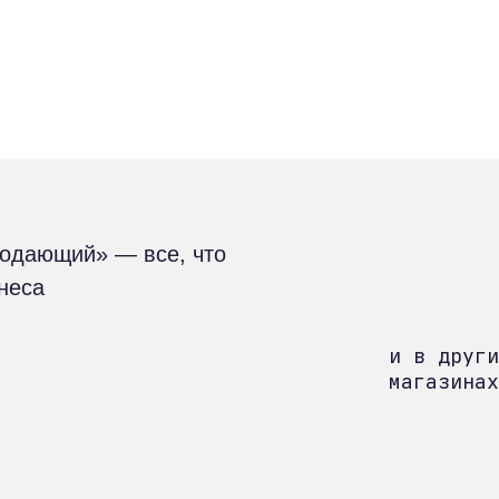
родающий» — все, что
знеса
и в други
магазинах