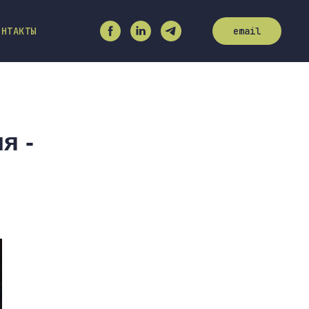
ОНТАКТЫ
email
я -