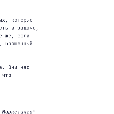
ых, которые
сть в задаче,
е же, если
, брошенный
а. Они нас
 что –
 Маркетинга"