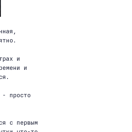
нная,
ятно.
трах и
ремени и
ся.
 - просто
ся с первым
ытки что-то