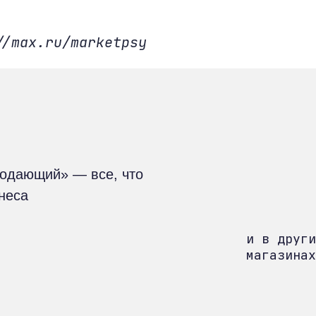
//max.ru/marketpsy
родающий» — все, что
знеса
и в други
магазинах