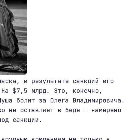
паска, в результате санкций его
 На $7,5 млрд. Это, конечно,
Душа болит за Олега Владимировича.
во не оставляет в беде - намерено
под санкции.
 крупным компаниям не только в