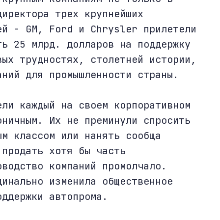
директора трех крупнейших
ей - GM, Ford и Chrysler прилетели
ть 25 млрд. долларов на поддержку
вых трудностях, столетней истории,
аний для промышленности страны.
ели каждый на своем корпоративном
оничным. Их не преминули спросить
ым классом или нанять сообща
 продать хотя бы часть
оводство компаний промолчало.
динально изменила общественное
оддержки автопрома.