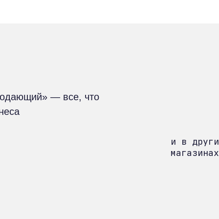
родающий» — все, что
знеса
и в други
магазинах