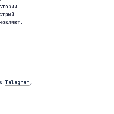
стории
стрый
новляют.
 в
Telegram
,