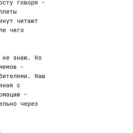
осту говоря -
ллеты
инут читают
ле чего
 не знаю. Но
мемов -
бителями. Наш
иная с
рмацию -
ельно через
,