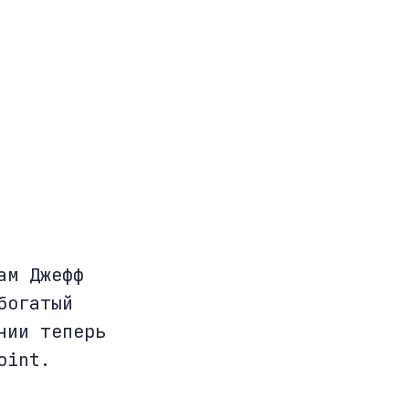
ам Джефф
богатый
нии теперь
oint.