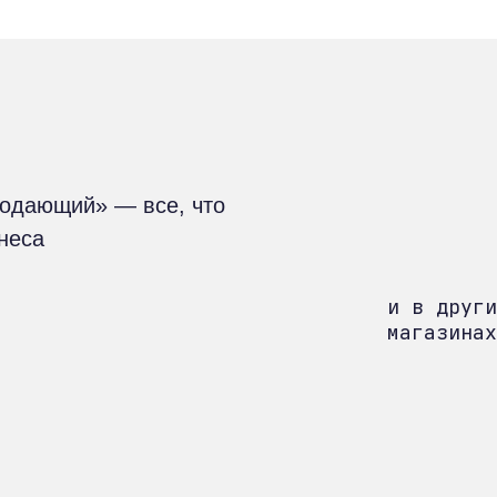
родающий» — все, что
знеса
и в други
магазинах