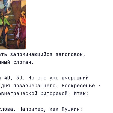
ать запоминающийся заголовок,
мный слоган.
и 4U, 5U. Но это уже вчерашний
 дня позавчерашнего. Воскресенье -
евнегреческой риторикой. Итак:
слова. Например, как Пушкин: