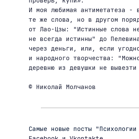
проверь, купи».
И моя любимая антиметатеза - 
те же слова, но в другом поря
от Лао-Цзы: "Истинные слова н
не всегда истинны" до Пелевин
через деньги, или, если угодн
и народного творчества: "Можн
деревню из девушки не вывезти
© Николай Молчанов
Cамые новые посты "Психологии
Facebook
и
Vkontakte