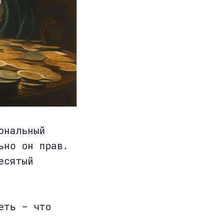
ональный
ьно он прав.
есятый
еть – что