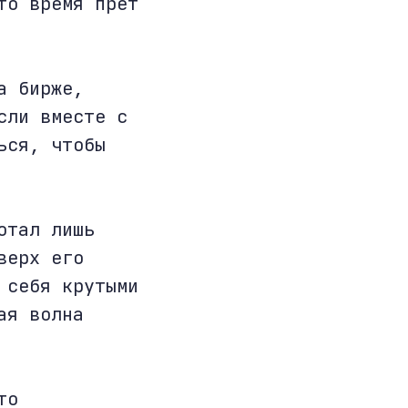
то время прет
а бирже,
сли вместе с
ься, чтобы
отал лишь
верх его
 себя крутыми
ая волна
то