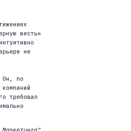
тижениях
ерную весть»
интуитивно
арьере не
 Он, по
 компаний
го требовал
имально
 Маркетинга"