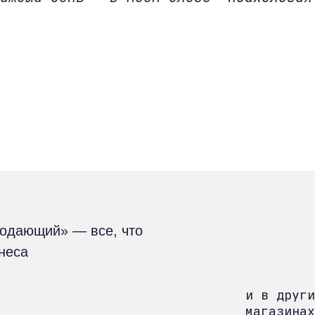
родающий» — все, что
знеса
и в други
магазинах