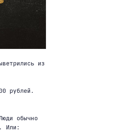
ыветрились из
00 рублей.
Люди обычно
. Или: