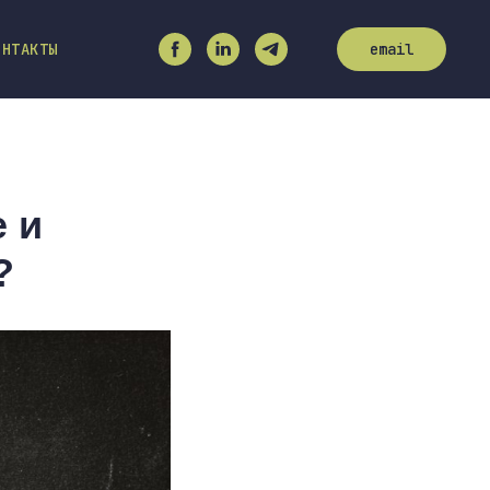
ОНТАКТЫ
email
 и
?