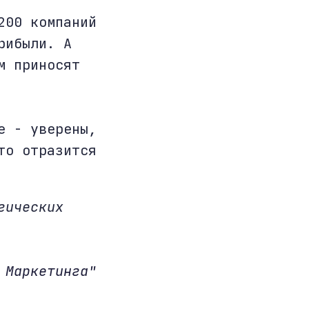
200 компаний
рибыли. А
м приносят
е - уверены,
то отразится
гических
 Маркетинга"