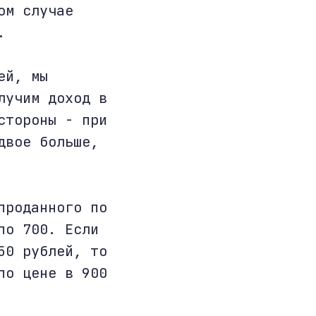
ом случае
.
ей, мы
лучим доход в
стороны - при
двое больше,
проданного по
по 700. Если
50 рублей, то
по цене в 900